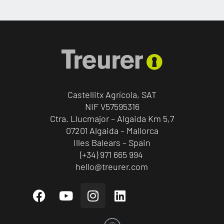
Castellitx Agrícola, SAT
NIF V57595316
Ctra. Llucmajor – Algaida Km 5,7
07201 Algaida – Mallorca
Illes Balears – Spain
(+34) 971 665 994
hello@treurer.com