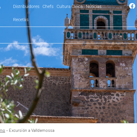
Distribuidores
Chefs
Cultura Oleica
Noticias
4
Recetas
 Valldemossa
smo
–
Excursión a Valldemossa