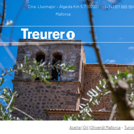
Ctra. Llucmajor – Algaida Km 5,7 | 07201
(+34) 971 665 99
Mallorca
–
–
Excursión a
Aceite | Oil | Olivenöl Mallorca
Turismo
Aceite | Oil | Olivenöl Mallorca
–
Turi