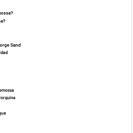
emossa?
sa?
eorge Sand
vidad
demossa
lorquina
que