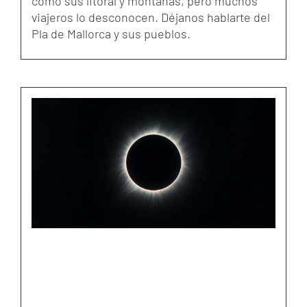
como sus litoral y montañas, pero muchos
viajeros lo desconocen. Déjanos hablarte del
Pla de Mallorca y sus pueblos.