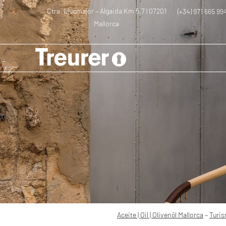
Ctra. Llucmajor – Algaida Km 5,7 | 07201
(+34) 971 665 99
Mallorca
–
–
Mallorca en 
Aceite | Oil | Olivenöl Mallorca
Turismo
Aceite | Oil | Olivenöl Mallorca
–
Turi