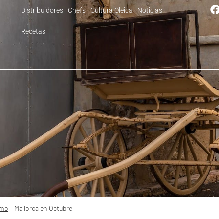
Distribuidores
Chefs
Cultura Oleica
Noticias
4
Recetas
Octubre
smo
–
Mallorca en Octubre