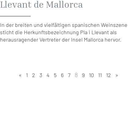
Llevant de Mallorca
In der breiten und vielfältigen spanischen Weinszene
sticht die Herkunftsbezeichnung Pla i Llevant als
herausragender Vertreter der Insel Mallorca hervor.
8
«
1
2
3
4
5
6
7
9
10
11
12
»