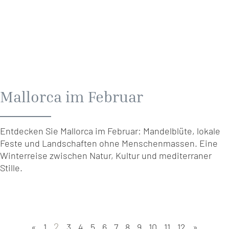
Mallorca im Februar
Entdecken Sie Mallorca im Februar: Mandelblüte, lokale
Feste und Landschaften ohne Menschenmassen. Eine
Winterreise zwischen Natur, Kultur und mediterraner
Stille.
2
«
1
3
4
5
6
7
8
9
10
11
12
»