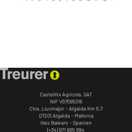
Castellitx Agrícola, SAT
NIF V57595316
Ctra. Llucmajor – Algaida Km 5,7
07201 Algaida – Mallorca
Illes Balears – Spanien
(+34) 971 665 994