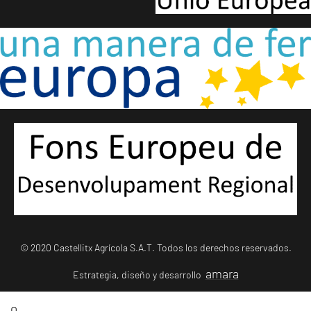
© 2020 Castellitx Agrícola S.A.T. Todos los derechos reservados.
amara
Estrategia, diseño y desarrollo
0