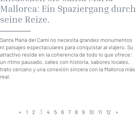
Mallorca: Ein Spaziergang durch
seine Reize.
Santa María del Camí no necesita grandes monumentos
ni paisajes espectaculares para conquistar al viajero. Su
atractivo reside en la coherencia de todo lo que ofrece:
un ritmo pausado, calles con historia, sabores locales,
trato cercano y una conexión sincera con la Mallorca más
real.
3
«
1
2
4
5
6
7
8
9
10
11
12
»