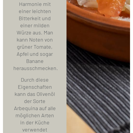
Harmonie mit
einer leichten
Bitterkeit und
einer milden
Würze aus. Man
kann Noten von
grüner Tomate,
Apfel und sogar
Banane
herausschmecken.
Durch diese
Eigenschaften
kann das Olivenöl
der Sorte
Arbequina auf alle
möglichen Arten
in der Küche
verwendet