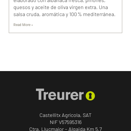
elaborado con albahaca fresca, piñones,
quesos y aceite de oliva virgen extra. Una
salsa cruda, aromática y 100 % mediterránea.
Read More »
Castellitx Agrícola, SAT
NIF V57595316
Ctra. Llucmajor – Algaida Km 5,7