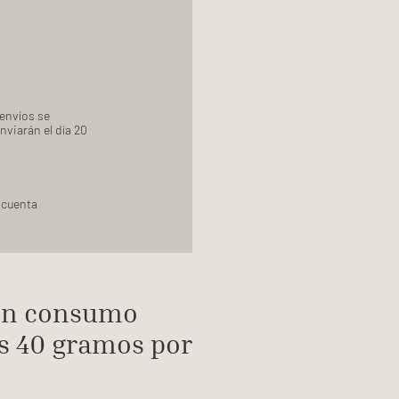
 envíos se
nviarán el día 20
 cuenta
 un consumo
os 40 gramos por