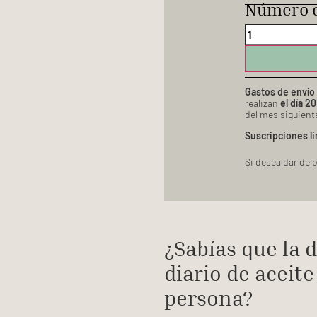
Número d
Gastos de envío 
realizan
el día 2
del mes siguient
Suscripciones li
Si desea dar de b
¿Sabías que la
diario de aceit
persona?