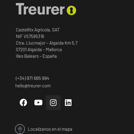
Castellitx Agrícola, SAT
NIF V57595316
Ctra. Llucmajor – Algaida Km 5,7
07201 Algaida – Mallorca
Illes Balears – España
(+34) 971 665 994
hello@treurer.com
Localízanos en el mapa