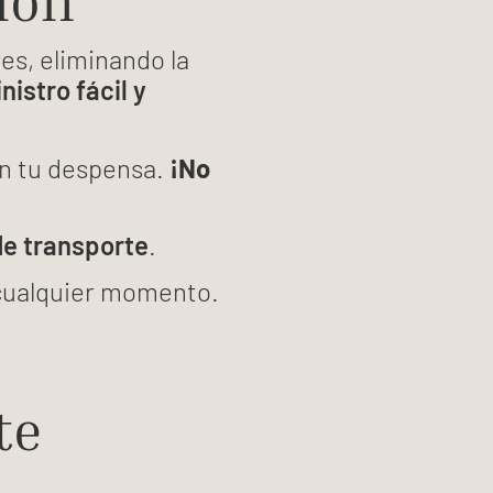
ión
es, eliminando la
istro fácil y
n tu despensa.
¡No
de transporte
.
cualquier momento.
te