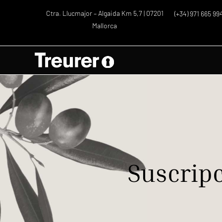
Ctra. Llucmajor – Algaida Km 5,7 | 07201
(+34) 971 665 99
Mallorca
Suscripc