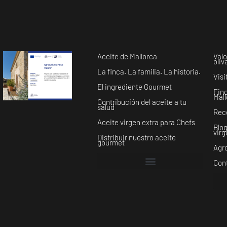
Aceite de Mallorca
Valo
oliv
La finca. La familia. La historia.
Visi
El ingrediente Gourmet
Fin
Mal
Contribución del aceite a tu
salud
Rec
Aceite virgen extra para Chefs
Blog
virg
Distribuir nuestro aceite
gourmet
Agro
Con