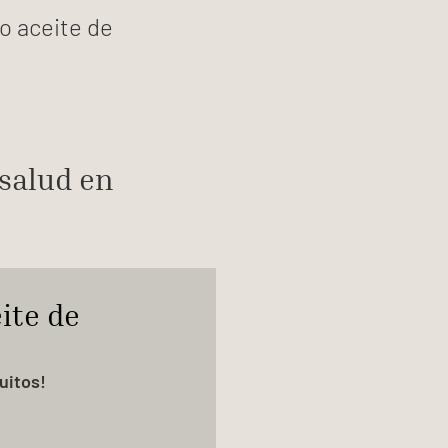
o aceite de
 salud en
ite de
uitos!