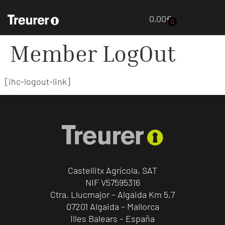
0,00
€
0
Member LogOut
[ihc-logout-link]
Castellitx Agrícola, SAT
NIF V57595316
Ctra. Llucmajor – Algaida Km 5,7
07201 Algaida – Mallorca
Illes Balears – España