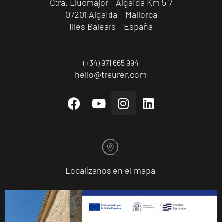
Ctra. Llucmajor – Algaida Km 5,7
07201 Algaida – Mallorca
Illes Balears – España
(+34) 971 665 994
hello@treurer.com
Localízanos en el mapa