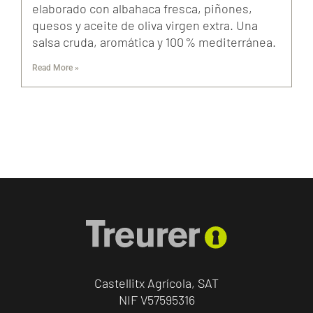
elaborado con albahaca fresca, piñones,
quesos y aceite de oliva virgen extra. Una
salsa cruda, aromática y 100 % mediterránea.
Read More »
Castellitx Agrícola, SAT
NIF V57595316