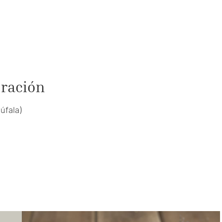
oración
úfala)