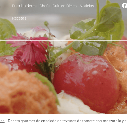
Distribuidores
Chefs
Cultura Oleica
Noticias
4
Recetas
et de ensalada de texturas de tomate con mozzarella y so
tas
–
Receta gourmet de ensalada de texturas de tomate con mozzarella y so