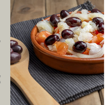
n
e
s