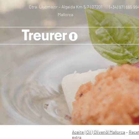
Ctra. Llucmajor – Algaida Km 5,7 | 07201
(+34) 971 665 99
Mallorca
–
–
Receta gourm
Aceite | Oil | Olivenöl Mallorca
Recetas
Aceite | Oil | Olivenöl Mallorca
–
Rece
extra