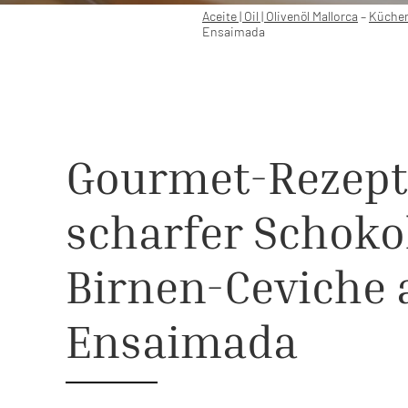
Aceite | Oil | Olivenöl Mallorca
–
Küchen
Ensaimada
Gourmet-Rezept
scharfer Schok
Birnen-Ceviche 
Ensaimada