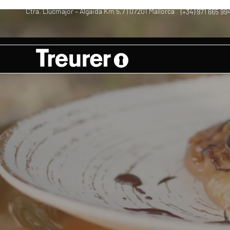
Ctra. Llucmajor – Algaida Km 5,7 | 07201 Mallorca
(+34) 971 665 99
–
–
Gourmet
Aceite | Oil | Olivenöl Mallorca
Küchenrezepte