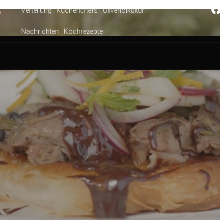
Verteilung
Küchenchefs
Olivenölkultur
4
Nachrichten
Kochrezepte
-Rezept für Lamm mit scharfer Schokoladensoße und Bir