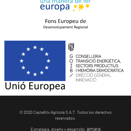
© 2020 Castellitx Agrícola S.A.T. Todos los derechos
reservados.
amara
Estrategia, diseño y desarrollo