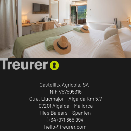
Castellitx Agrícola, SAT
NIF V57595316
Ctra. Llucmajor – Algaida Km 5,7
07201 Algaida – Mallorca
Illes Balears – Spanien
(+34) 971 665 994
hello@treurer.com