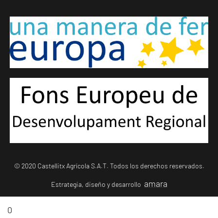
© 2020 Castellitx Agrícola S.A.T. Todos los derechos reservados.
amara
Estrategia, diseño y desarrollo
0