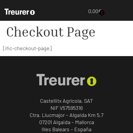
0,00
€
0
Checkout Page
[ihc-checkout-page]
Castellitx Agrícola, SAT
NIF V57595316
Ctra. Llucmajor – Algaida Km 5,7
07201 Algaida – Mallorca
Illes Balears – España