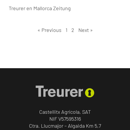
Treurer en Mallorca Zeitung
« Previous
1
2
Next »
Castellitx Agrícola, SAT
NIF V57595316
Ctra. Llucmajor – Algaida Km 5,7