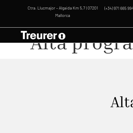
Ctra. Llucmajor – Algaida Km 5,7 | 07201
(+34) 971 665 99
Mallorca
Alta progr
Alt