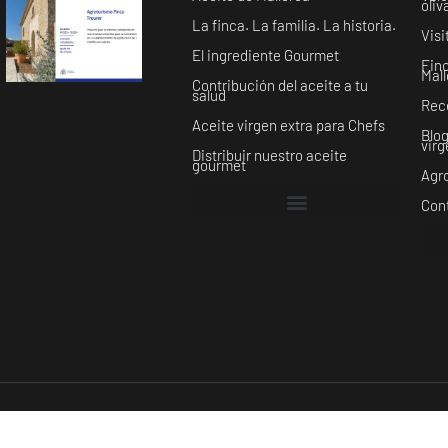
oliv
La finca. La familia. La historia.
Visi
El ingrediente Gourmet
Fin
Mal
Contribución del aceite a tu
salud
Rec
Aceite virgen extra para Chefs
Blog
virg
Distribuir nuestro aceite
gourmet
Agro
Con