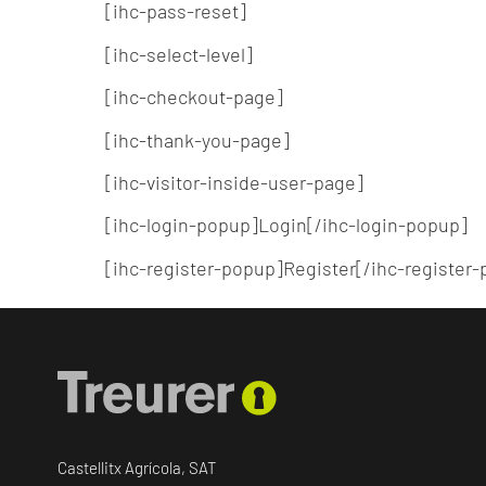
[ihc-pass-reset]
[ihc-select-level]
[ihc-checkout-page]
[ihc-thank-you-page]
[ihc-visitor-inside-user-page]
[ihc-login-popup]Login[/ihc-login-popup]
[ihc-register-popup]Register[/ihc-register
Castellitx Agrícola, SAT