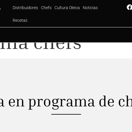
Distribuidores
Chefs
Cultura Oleica
Noticias
4
Recetas
ama chefs
a en programa de c