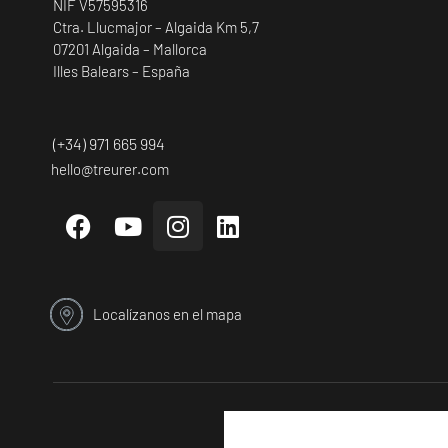
NIF V57595316
Ctra. Llucmajor – Algaida Km 5,7
07201 Algaida – Mallorca
Illes Balears – España
(+34) 971 665 994
hello@treurer.com
Localízanos en el mapa