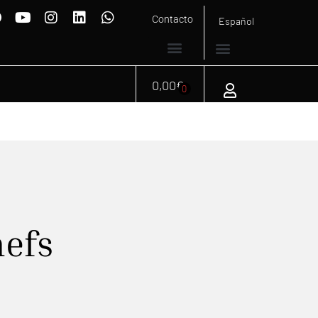
Contacto
Español
0,00
€
0
hefs