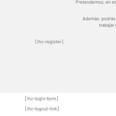
Pretendemos, en est
Además, podrás 
trabajar
[ihc-register]
[ihc-login-form]
[ihc-logout-link]