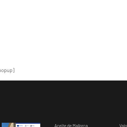
-popup]
Aceite de Mallorca
Valo