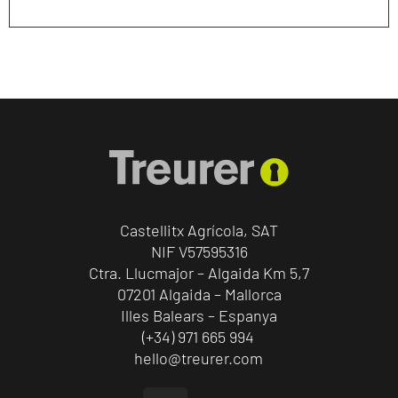
Castellitx Agrícola, SAT
NIF V57595316
Ctra. Llucmajor – Algaida Km 5,7
07201 Algaida – Mallorca
Illes Balears – Espanya
(+34) 971 665 994
hello@treurer.com