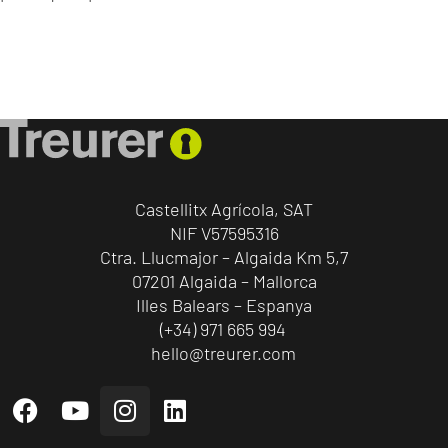
Castellitx Agrícola, SAT
NIF V57595316
Ctra. Llucmajor – Algaida Km 5,7
07201 Algaida – Mallorca
Illes Balears – Espanya
(+34) 971 665 994
hello@treurer.com